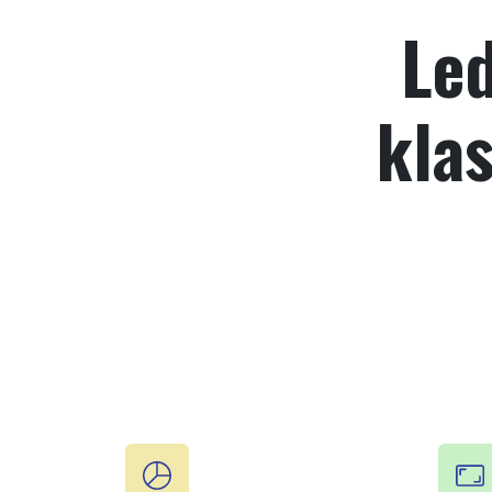
Led
kla