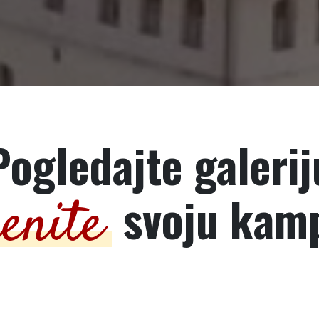
Pogledajte galerij
svoju kamp
enite