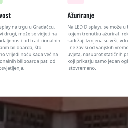
ivost
Ažuriranje
splay na trgu u Gradačcu,
Na LED Displayu se može u 
svi drugi, može se vidjeti na
kojem trenutku ažurirati re
udaljenosti od tradicionalnih
sadržaj. Izmjena se vrši, vrl
nih billboarda, što
i ne zavisi od vanjskih vrem
o vrijedi noću kada većina
uvjeta, nasuprot statičnih 
ionalnih billboarda pati od
koji prikazju samo jedan og
osvjetljenja.
istovremeno.