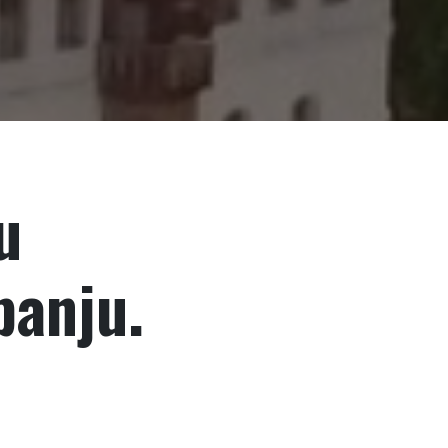
u
anju.