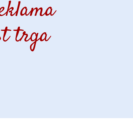
reklama
st trga