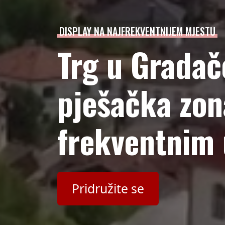
DISPLAY NA NAJFREKVENTNIJEM MJESTU
Trg u Gradač
pješačka zo
frekventnim 
Pridružite se