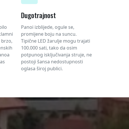
Dugotrajnost
bilo
Panoi izblijede, ogule se,
klamni
promijene boju na suncu.
o brzo,
Tipične LED žarulje mogu trajati
enskih
100.000 sati, tako da osim
panoa
potpunog isključivanja struje, ne
las
postoji šansa nedostupnosti
oglasa široj publici.