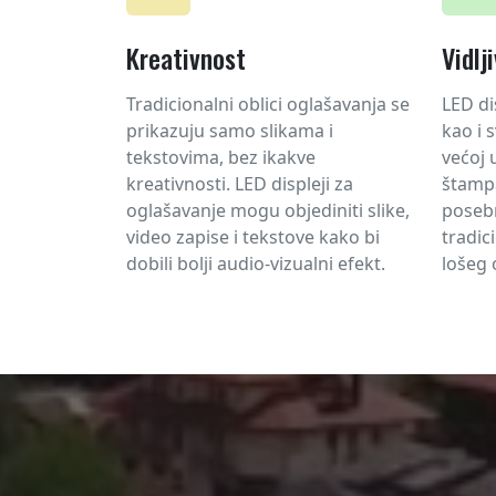
Kreativnost
Vidlj
Tradicionalni oblici oglašavanja se
LED di
prikazuju samo slikama i
kao i 
tekstovima, bez ikakve
većoj 
kreativnosti. LED displeji za
štampa
oglašavanje mogu objediniti slike,
posebn
video zapise i tekstove kako bi
tradic
dobili bolji audio-vizualni efekt.
lošeg 