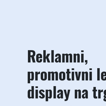
Reklamni,
promotivni l
display na t