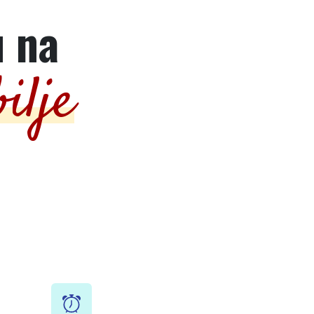
u na
ilje