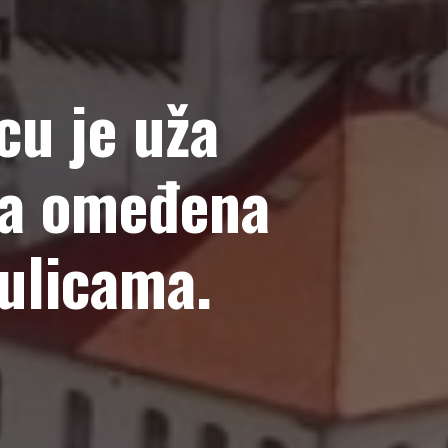
cu je uža
na omeđena
ulicama.