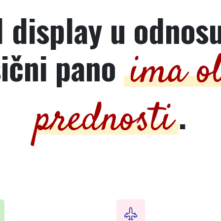
 display u odnos
sični pano
ima ob
.
prednosti